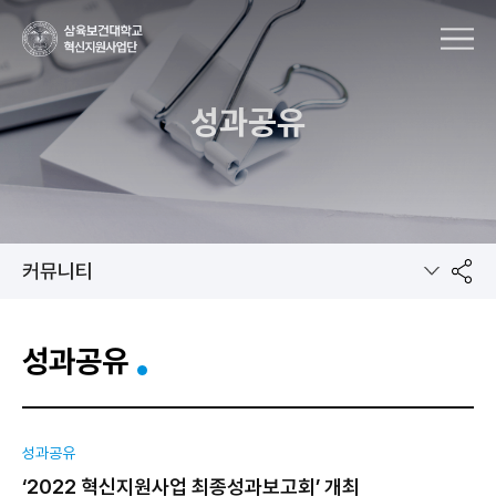
MENU
성과공유
커뮤니티
공
성과공유
유
성과공유
‘2022 혁신지원사업 최종성과보고회’ 개최
하