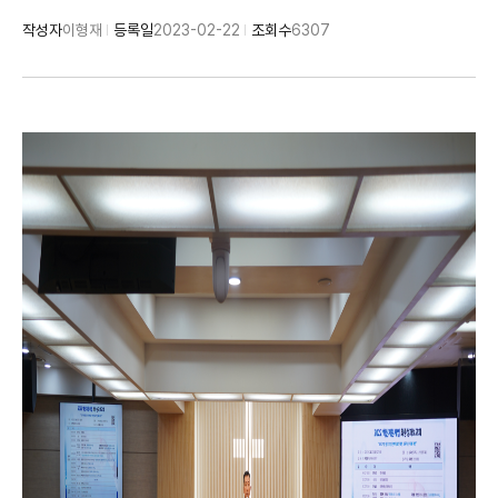
작성자
이형재
등록일
2023-02-22
조회수
6307
기